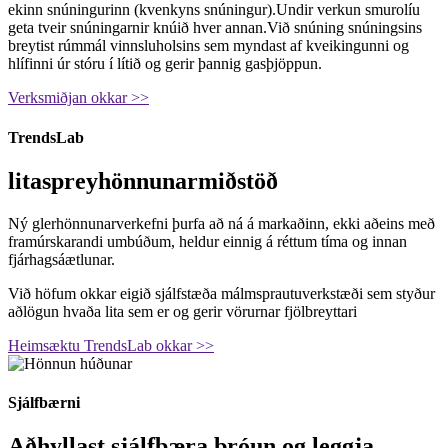
ekinn snúningurinn (kvenkyns snúningur).Undir verkun smurolíu
geta tveir snúningarnir knúið hver annan.Við snúning snúningsins
breytist rúmmál vinnsluholsins sem myndast af kveikingunni og
hlífinni úr stóru í lítið og gerir þannig gasþjöppun.
Verksmiðjan okkar >>
TrendsLab
litaspreyhönnunarmiðstöð
Ný glerhönnunarverkefni þurfa að ná á markaðinn, ekki aðeins með
framúrskarandi umbúðum, heldur einnig á réttum tíma og innan
fjárhagsáætlunar.
Við höfum okkar eigið sjálfstæða málmsprautuverkstæði sem styður
aðlögun hvaða lita sem er og gerir vörurnar fjölbreyttari
Heimsæktu TrendsLab okkar >>
Sjálfbærni
Aðhyllast sjálfbæra þróun og leggja