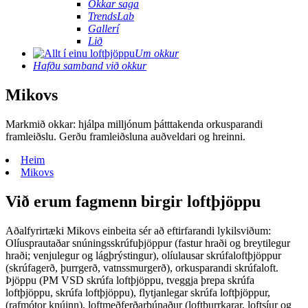
Okkar saga
TrendsLab
Gallerí
Lið
Um okkur
Hafðu samband við okkur
Mikovs
Markmið okkar: hjálpa milljónum þátttakenda orkusparandi
framleiðslu. Gerðu framleiðsluna auðveldari og hreinni.
Heim
Mikovs
Við erum fagmenn birgir loftþjöppu
Aðalfyrirtæki Mikovs einbeita sér að eftirfarandi lykilsviðum:
Olíusprautaðar snúningsskrúfuþjöppur (fastur hraði og breytilegur
hraði; venjulegur og lágþrýstingur), olíulausar skrúfaloftþjöppur
(skrúfagerð, þurrgerð, vatnssmurgerð), orkusparandi skrúfaloft.
Þjöppu (PM VSD skrúfa loftþjöppu, tveggja þrepa skrúfa
loftþjöppu, skrúfa loftþjöppu), flytjanlegar skrúfa loftþjöppur,
(rafmótor knúinn), loftmeðferðarbúnaður (loftþurrkarar, loftsíur og