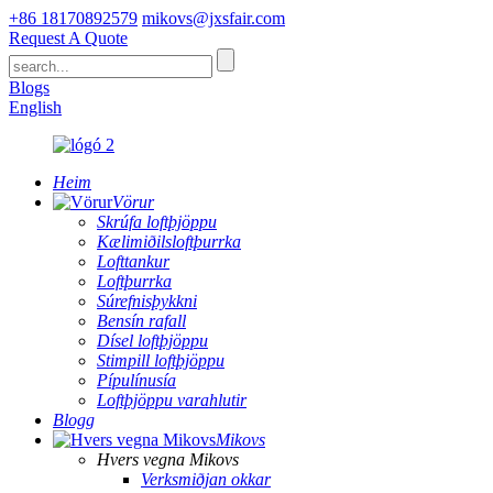
+86 18170892579
mikovs@jxsfair.com
Request A Quote
Blogs
English
Heim
Vörur
Skrúfa loftþjöppu
Kælimiðilsloftþurrka
Lofttankur
Loftþurrka
Súrefnisþykkni
Bensín rafall
Dísel loftþjöppu
Stimpill loftþjöppu
Pípulínusía
Loftþjöppu varahlutir
Blogg
Mikovs
Hvers vegna Mikovs
Verksmiðjan okkar