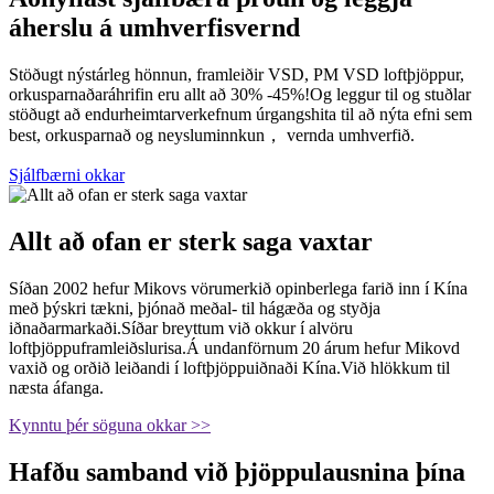
áherslu á umhverfisvernd
Stöðugt nýstárleg hönnun, framleiðir VSD, PM VSD loftþjöppur,
orkusparnaðaráhrifin eru allt að 30% -45%!Og leggur til og stuðlar
stöðugt að endurheimtarverkefnum úrgangshita til að nýta efni sem
best, orkusparnað og neysluminnkun， vernda umhverfið.
Sjálfbærni okkar
Allt að ofan er sterk saga vaxtar
Síðan 2002 hefur Mikovs vörumerkið opinberlega farið inn í Kína
með þýskri tækni, þjónað meðal- til hágæða og styðja
iðnaðarmarkaði.Síðar breyttum við okkur í alvöru
loftþjöppuframleiðslurisa.Á undanförnum 20 árum hefur Mikovd
vaxið og orðið leiðandi í loftþjöppuiðnaði Kína.Við hlökkum til
næsta áfanga.
Kynntu þér söguna okkar >>
Hafðu samband við þjöppulausnina þína