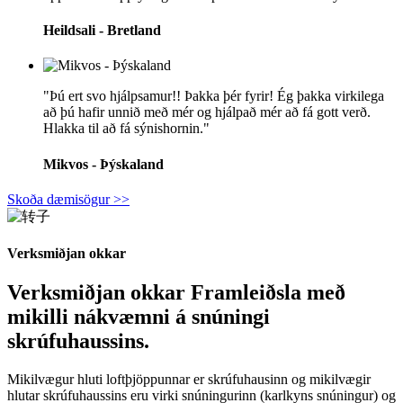
Heildsali - Bretland
"Þú ert svo hjálpsamur!! Þakka þér fyrir! Ég þakka virkilega
að þú hafir unnið með mér og hjálpað mér að fá gott verð.
Hlakka til að fá sýnishornin."
Mikvos - Þýskaland
Skoða dæmisögur >>
Verksmiðjan okkar
Verksmiðjan okkar Framleiðsla með
mikilli nákvæmni á snúningi
skrúfuhaussins.
Mikilvægur hluti loftþjöppunnar er skrúfuhausinn og mikilvægir
hlutar skrúfuhaussins eru virki snúningurinn (karlkyns snúningur) og