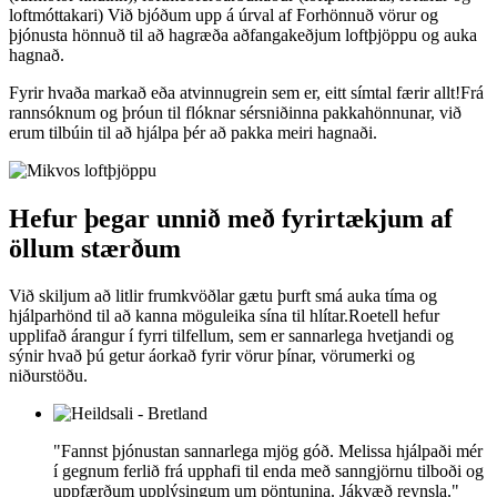
loftmóttakari) Við bjóðum upp á úrval af Forhönnuð vörur og
þjónusta hönnuð til að hagræða aðfangakeðjum loftþjöppu og auka
hagnað.
Fyrir hvaða markað eða atvinnugrein sem er, eitt símtal færir allt!Frá
rannsóknum og þróun til flóknar sérsniðinna pakkahönnunar, við
erum tilbúin til að hjálpa þér að pakka meiri hagnaði.
Hefur þegar unnið með fyrirtækjum af
öllum stærðum
Við skiljum að litlir frumkvöðlar gætu þurft smá auka tíma og
hjálparhönd til að kanna möguleika sína til hlítar.Roetell hefur
upplifað árangur í fyrri tilfellum, sem er sannarlega hvetjandi og
sýnir hvað þú getur áorkað fyrir vörur þínar, vörumerki og
niðurstöðu.
"Fannst þjónustan sannarlega mjög góð. Melissa hjálpaði mér
í gegnum ferlið frá upphafi til enda með sanngjörnu tilboði og
uppfærðum upplýsingum um pöntunina. Jákvæð reynsla."