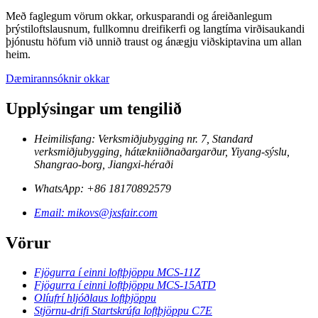
Með faglegum vörum okkar, orkusparandi og áreiðanlegum
þrýstiloftslausnum, fullkomnu dreifikerfi og langtíma virðisaukandi
þjónustu höfum við unnið traust og ánægju viðskiptavina um allan
heim.
Dæmirannsóknir okkar
Upplýsingar um tengilið
Heimilisfang: Verksmiðjubygging nr. 7, Standard
verksmiðjubygging, hátækniiðnaðargarður, Yiyang-sýslu,
Shangrao-borg, Jiangxi-héraði
WhatsApp: +86 18170892579
Email: mikovs@jxsfair.com
Vörur
Fjögurra í einni loftþjöppu MCS-11Z
Fjögurra í einni loftþjöppu MCS-15ATD
Olíufrí hljóðlaus loftþjöppu
Stjörnu-drifi Startskrúfa loftþjöppu C7E