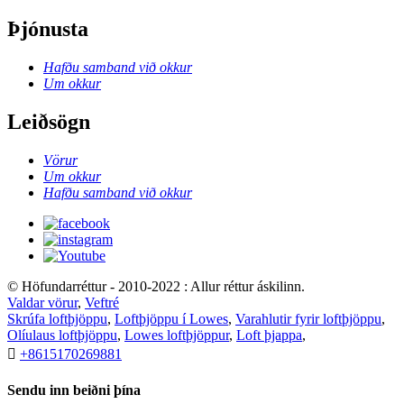
Þjónusta
Hafðu samband við okkur
Um okkur
Leiðsögn
Vörur
Um okkur
Hafðu samband við okkur
© Höfundarréttur - 2010-2022 : Allur réttur áskilinn.
Valdar vörur
,
Veftré
Skrúfa loftþjöppu
,
Loftþjöppu í Lowes
,
Varahlutir fyrir loftþjöppu
,
Olíulaus loftþjöppu
,
Lowes loftþjöppur
,
Loft þjappa
,

+8615170269881
Sendu inn beiðni þína