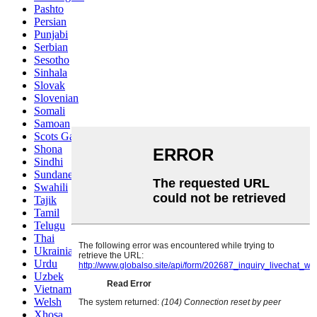
Pashto
Persian
Punjabi
Serbian
Sesotho
Sinhala
Slovak
Slovenian
Somali
Samoan
Scots Gaelic
Shona
Sindhi
Sundanese
Swahili
Tajik
Tamil
Telugu
Thai
Ukrainian
Urdu
Uzbek
Vietnamese
Welsh
Xhosa