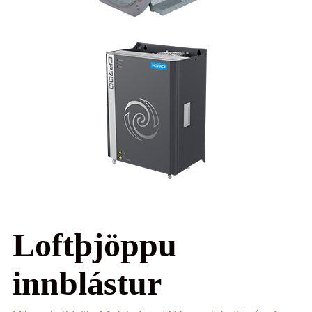
Loftþjöppu
innblástur