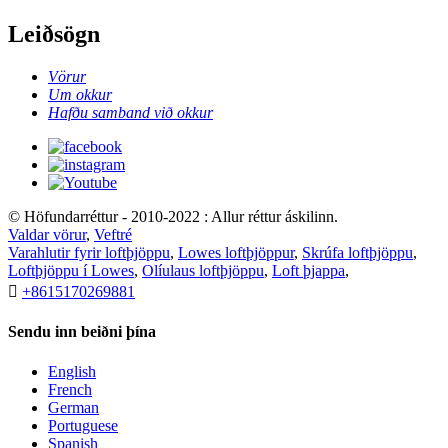
Leiðsögn
Vörur
Um okkur
Hafðu samband við okkur
© Höfundarréttur - 2010-2022 : Allur réttur áskilinn.
Valdar vörur
,
Veftré
Varahlutir fyrir loftþjöppu
,
Lowes loftþjöppur
,
Skrúfa loftþjöppu
,
Loftþjöppu í Lowes
,
Olíulaus loftþjöppu
,
Loft þjappa
,

+8615170269881
Sendu inn beiðni þína
English
French
German
Portuguese
Spanish