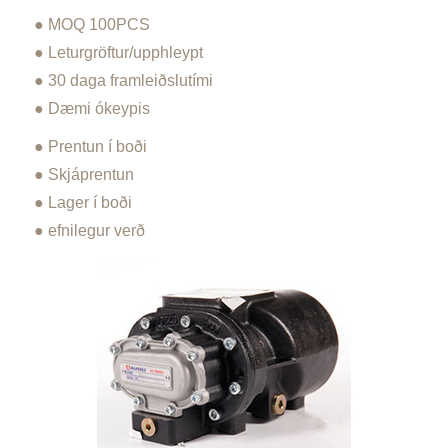
● MOQ 100PCS
● Leturgröftur/upphleypt
● 30 daga framleiðslutími
● Dæmi ókeypis
● Prentun í boði
● Skjáprentun
● Lager í boði
● efnilegur verð