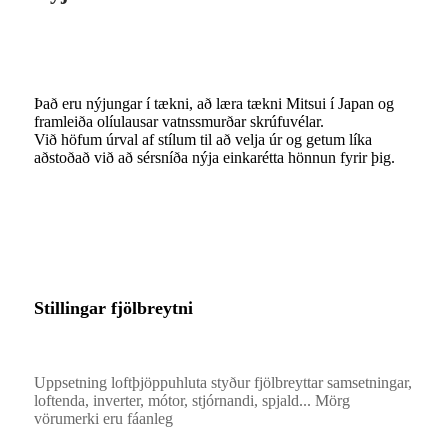
Það eru nýjungar í tækni, að læra tækni Mitsui í Japan og
framleiða olíulausar vatnssmurðar skrúfuvélar.
Við höfum úrval af stílum til að velja úr og getum líka
aðstoðað við að sérsníða nýja einkarétta hönnun fyrir þig.
Stillingar fjölbreytni
Uppsetning loftþjöppuhluta styður fjölbreyttar samsetningar,
loftenda, inverter, mótor, stjórnandi, spjald... Mörg
vörumerki eru fáanleg