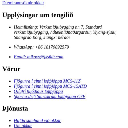
Dæmirannsóknir okkar
Upplýsingar um tengilið
Heimilisfang: Verksmiðjubygging nr. 7, Standard
verksmiðjubygging, hátækniiðnaðargarður, Yiyang-sýslu,
Shangrao-borg, Jiangxi-héraði
WhatsApp: +86 18170892579
Email: mikovs@jxsfair.com
Vörur
Fjögurra í einni loftþjöppu MCS-11Z
Fjögurra í einni loftþjöppu MCS-15ATD
Olíufrí hljóðlaus loftþjöppu
Stjörnu-drifi Startskrúfa loftþjöppu C7E
Þjónusta
Hafðu samband við okkur
Um okkur