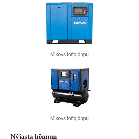
Mikovs loftþjöppu
Mikovs loftþjöppu
Nýjasta hönnun