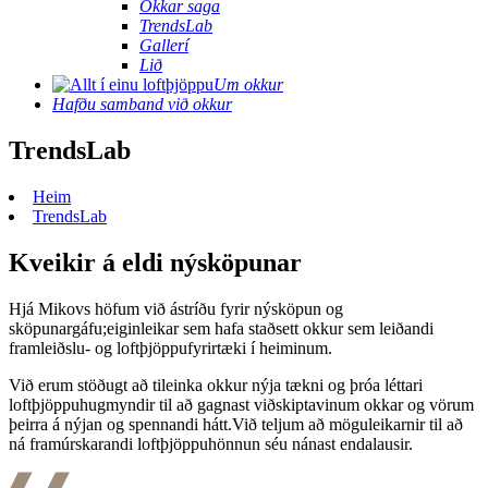
Okkar saga
TrendsLab
Gallerí
Lið
Um okkur
Hafðu samband við okkur
TrendsLab
Heim
TrendsLab
Kveikir á eldi nýsköpunar
Hjá Mikovs höfum við ástríðu fyrir nýsköpun og
sköpunargáfu;eiginleikar sem hafa staðsett okkur sem leiðandi
framleiðslu- og loftþjöppufyrirtæki í heiminum.
Við erum stöðugt að tileinka okkur nýja tækni og þróa léttari
loftþjöppuhugmyndir til að gagnast viðskiptavinum okkar og vörum
þeirra á nýjan og spennandi hátt.Við teljum að möguleikarnir til að
ná framúrskarandi loftþjöppuhönnun séu nánast endalausir.