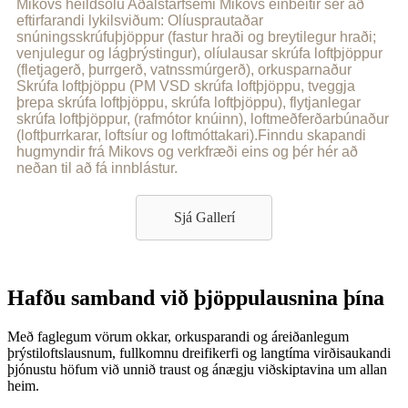
Mikovs heildsölu Aðalstarfsemi Mikovs einbeitir sér að
eftirfarandi lykilsviðum: Olíusprautaðar
snúningsskrúfuþjöppur (fastur hraði og breytilegur hraði;
venjulegur og lágþrýstingur), olíulausar skrúfa loftþjöppur
(fletjagerð, þurrgerð, vatnssmúrgerð), orkusparnaður
Skrúfa loftþjöppu (PM VSD skrúfa loftþjöppu, tveggja
þrepa skrúfa loftþjöppu, skrúfa loftþjöppu), flytjanlegar
skrúfa loftþjöppur, (rafmótor knúinn), loftmeðferðarbúnaður
(loftþurrkarar, loftsíur og loftmóttakari).Finndu skapandi
hugmyndir frá Mikovs og verkfræði eins og þér hér að
neðan til að fá innblástur.
Sjá Gallerí
Hafðu samband við þjöppulausnina þína
Með faglegum vörum okkar, orkusparandi og áreiðanlegum
þrýstiloftslausnum, fullkomnu dreifikerfi og langtíma virðisaukandi
þjónustu höfum við unnið traust og ánægju viðskiptavina um allan
heim.