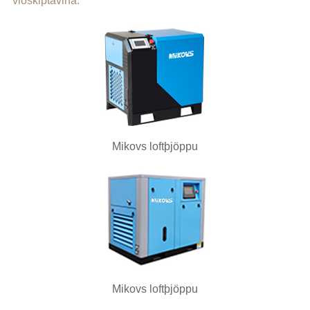
viðskiptavina.
Mikovs loftþjöppu
Mikovs loftþjöppu