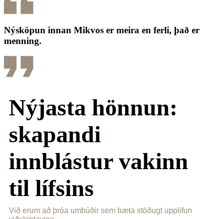
Nýsköpun innan Mikvos er meira en ferli, það er
menning.
Nýjasta hönnun:
skapandi
innblástur vakinn
til lífsins
Við erum að þróa umbúðir sem bæta stöðugt upplifun