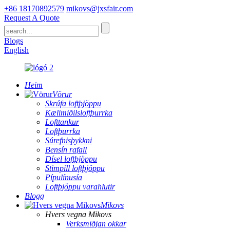
+86 18170892579
mikovs@jxsfair.com
Request A Quote
Blogs
English
Heim
Vörur
Skrúfa loftþjöppu
Kælimiðilsloftþurrka
Lofttankur
Loftþurrka
Súrefnisþykkni
Bensín rafall
Dísel loftþjöppu
Stimpill loftþjöppu
Pípulínusía
Loftþjöppu varahlutir
Blogg
Mikovs
Hvers vegna Mikovs
Verksmiðjan okkar