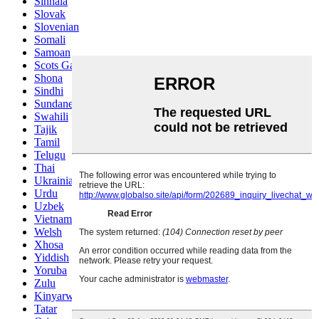
Sinhala
Slovak
Slovenian
Somali
Samoan
Scots Gaelic
Shona
Sindhi
Sundanese
Swahili
Tajik
Tamil
Telugu
Thai
Ukrainian
Urdu
Uzbek
Vietnamese
Welsh
Xhosa
Yiddish
Yoruba
Zulu
Kinyarwanda
Tatar