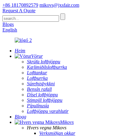
+86 18170892579
mikovs@jxsfair.com
Request A Quote
Blogs
English
Heim
Vörur
Skrúfa loftþjöppu
Kælimiðilsloftþurrka
Lofttankur
Loftþurrka
Súrefnisþykkni
Bensín rafall
Dísel loftþjöppu
Stimpill loftþjöppu
Pípulínusía
Loftþjöppu varahlutir
Blogg
Mikovs
Hvers vegna Mikovs
Verksmiðjan okkar