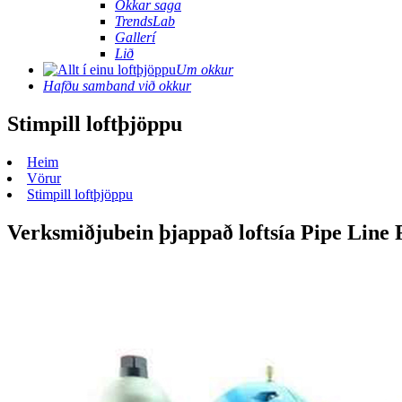
Okkar saga
TrendsLab
Gallerí
Lið
Um okkur
Hafðu samband við okkur
Stimpill loftþjöppu
Heim
Vörur
Stimpill loftþjöppu
Verksmiðjubein þjappað loftsía Pipe Line F